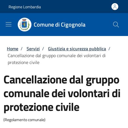
Salta al contenuto principale
Skip to footer content
Regione Lombardia
Comune di Cigognola
Briciole di pane
Home
/
Servizi
/
Giustizia e sicurezza pubblica
/
Cancellazione dal gruppo comunale dei volontari di
protezione civile
Cancellazione dal gruppo
comunale dei volontari di
protezione civile
(Regolamento comunale)