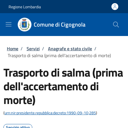
Salta al contenuto principale
Skip to footer content
Regione Lombardia
Comune di Cigognola
Briciole di pane
Home
/
Servizi
/
Anagrafe e stato civile
/
Trasporto di salma (prima dell'accertamento di morte)
Trasporto di salma (prima
dell'accertamento di
morte)
(
urn:nir:presidente.repubblica:decreto:1990-09-10;285
)
Servizio attivo