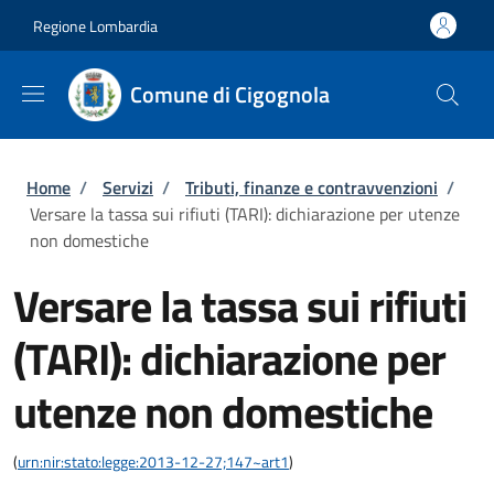
Salta al contenuto principale
Skip to footer content
Regione Lombardia
Comune di Cigognola
Briciole di pane
Home
/
Servizi
/
Tributi, finanze e contravvenzioni
/
Versare la tassa sui rifiuti (TARI): dichiarazione per utenze
non domestiche
Versare la tassa sui rifiuti
(TARI): dichiarazione per
utenze non domestiche
(
urn:nir:stato:legge:2013-12-27;147~art1
)