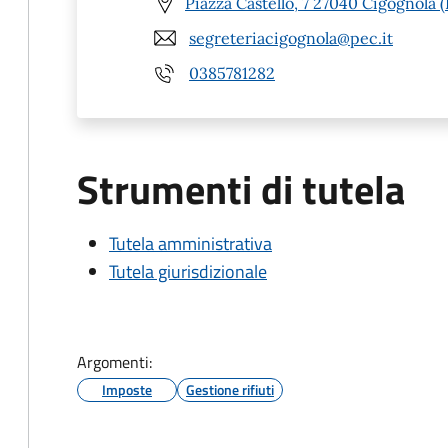
Piazza Castello, 7 27040 Cigognola 
segreteriacigognola@pec.it
0385781282
Strumenti di tutela
Tutela amministrativa
Tutela giurisdizionale
Argomenti:
Imposte
Gestione rifiuti