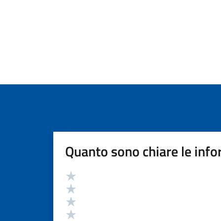
Quanto sono chiare le info
Valutazione
Valuta 5 stelle su 5
Valuta 4 stelle su 5
Valuta 3 stelle su 5
Valuta 2 stelle su 5