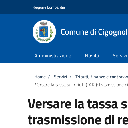
Salta al contenuto principale
Skip to footer content
Regione Lombardia
Comune di Cigognol
Amministrazione
Novità
Servizi
Briciole di pane
Home
/
Servizi
/
Tributi, finanze e contravv
Versare la tassa sui rifiuti (TARI): trasmissione d
Versare la tassa su
trasmissione di re