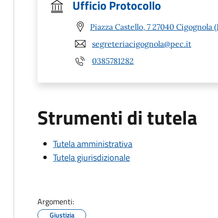
Ufficio Protocollo
Piazza Castello, 7 27040 Cigognola 
segreteriacigognola@pec.it
0385781282
Strumenti di tutela
Tutela amministrativa
Tutela giurisdizionale
Argomenti:
Giustizia