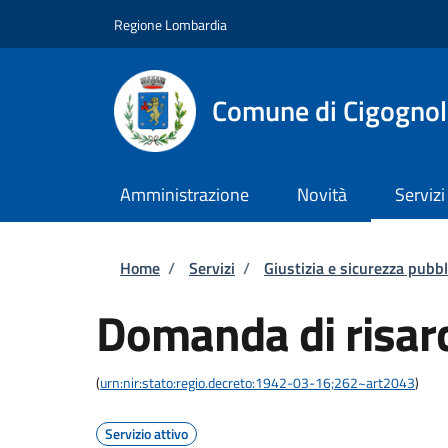
Salta al contenuto principale
Skip to footer content
Regione Lombardia
Comune di Cigognol
Amministrazione
Novità
Servizi
Briciole di pane
Home
/
Servizi
/
Giustizia e sicurezza pubbl
Domanda di risar
(
urn:nir:stato:regio.decreto:1942-03-16;262~art2043
)
Servizio attivo