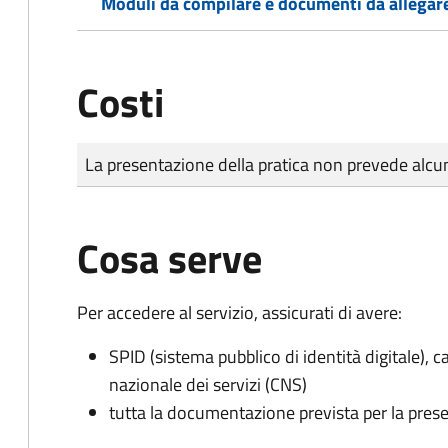
Moduli da compilare e documenti da allegar
Costi
Tipo di pagamento
Importo
La presentazione della pratica non prevede al
Cosa serve
Per accedere al servizio, assicurati di avere:
SPID (sistema pubblico di identità digitale), ca
nazionale dei servizi (CNS)
tutta la documentazione prevista per la prese