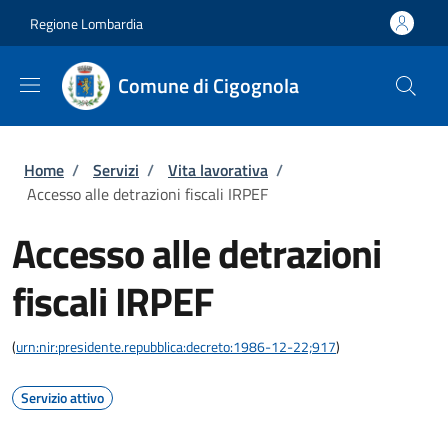
Salta al contenuto principale
Skip to footer content
Regione Lombardia
Comune di Cigognola
Briciole di pane
Home
/
Servizi
/
Vita lavorativa
/
Accesso alle detrazioni fiscali IRPEF
Accesso alle detrazioni
fiscali IRPEF
(
urn:nir:presidente.repubblica:decreto:1986-12-22;917
)
Servizio attivo