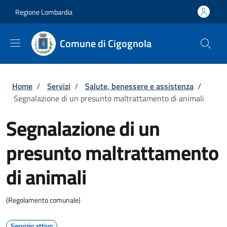
Salta al contenuto principale
Skip to footer content
Regione Lombardia
Comune di Cigognola
Briciole di pane
Home
/
Servizi
/
Salute, benessere e assistenza
/
Segnalazione di un presunto maltrattamento di animali
Segnalazione di un
presunto maltrattamento
di animali
(Regolamento comunale)
Servizio attivo