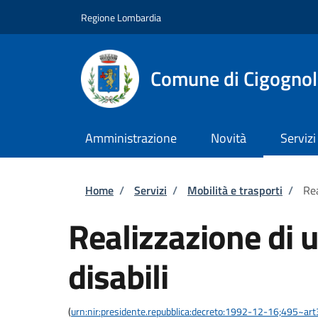
Salta al contenuto principale
Skip to footer content
Regione Lombardia
Comune di Cigognol
Amministrazione
Novità
Servizi
Briciole di pane
Home
/
Servizi
/
Mobilità e trasporti
/
Rea
Realizzazione di u
disabili
(
urn:nir:presidente.repubblica:decreto:1992-12-16;495~ar