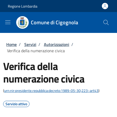
Salta al contenuto principale
Skip to footer content
Regione Lombardia
Comune di Cigognola
Briciole di pane
Home
/
Servizi
/
Autorizzazioni
/
Verifica della numerazione civica
Verifica della
numerazione civica
(
urn:nir:presidente.repubblica:decreto:1989-05-30;223~art43
)
Servizio attivo