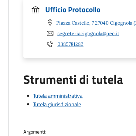
Ufficio Protocollo
Piazza Castello, 7 27040 Cigognola 
segreteriacigognola@pec.it
0385781282
Strumenti di tutela
Tutela amministrativa
Tutela giurisdizionale
Argomenti: