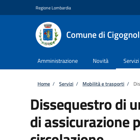
Salta al contenuto principale
Skip to footer content
Regione Lombardia
Comune di Cigognol
Amministrazione
Novità
Servizi
Briciole di pane
Home
/
Servizi
/
Mobilità e trasporti
/
Dis
Dissequestro di u
di assicurazione p
circolazione