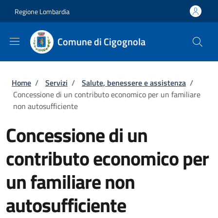
Salta al contenuto principale
Skip to footer content
Regione Lombardia
Comune di Cigognola
Briciole di pane
Home
/
Servizi
/
Salute, benessere e assistenza
/
Concessione di un contributo economico per un familiare
non autosufficiente
Concessione di un
contributo economico per
un familiare non
autosufficiente