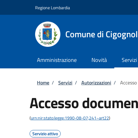
Salta al contenuto principale
Skip to footer content
Regione Lombardia
Comune di Cigognol
Amministrazione
Novità
Servizi
Briciole di pane
Home
/
Servizi
/
Autorizzazioni
/
Accesso
Accesso documen
(
urn:nir:stato:legge:1990-08-07;241~art22
)
Servizio attivo