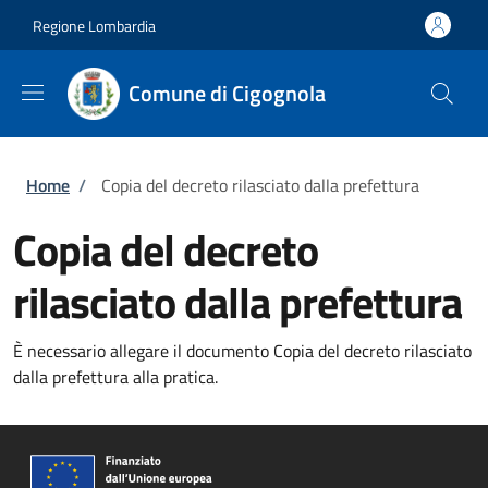
Salta al contenuto principale
Skip to footer content
Regione Lombardia
Comune di Cigognola
Briciole di pane
Home
/
Copia del decreto rilasciato dalla prefettura
Copia del decreto
rilasciato dalla prefettura
È necessario allegare il documento Copia del decreto rilasciato
dalla prefettura alla pratica.