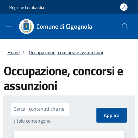
Salta al contenuto principale
Skip to footer content
Regione Lombardia
Comune di Cigognola
Briciole di pane
Home
/
Occupazione, concorsi e assunzioni
Occupazione, concorsi e
assunzioni
Cerca i contenuti che nel
titolo contengono: