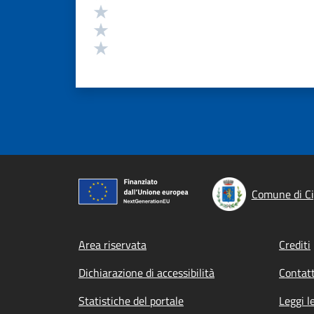
Valuta 3 stelle su 5
Valuta 2 stelle su 5
Valuta 1 stelle su 5
Comune di C
Footer menu
Area riservata
Crediti
Dichiarazione di accessibilità
Contatt
Statistiche del portale
Leggi l