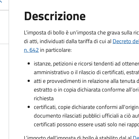
Descrizione
L’imposta di bollo è un’imposta che grava sulla ric
di atti, individuati dalla tariffa di cui al
Decreto de
n. 642
in particolare:
istanze, petizioni e ricorsi tendenti ad otte
amministrativo o il rilascio di certificati, estrat
atti e provvedimenti in relazione alla tenuta di
estratto o in copia dichiarata conforme all’or
richiesta
certificati, copie dichiarate conformi all'origi
documento rilasciati pubblici ufficiali a ciò aut
certificati possono essere usati solo nei rappor
L’importo dell’imposta di bollo è stabilito dal al
De