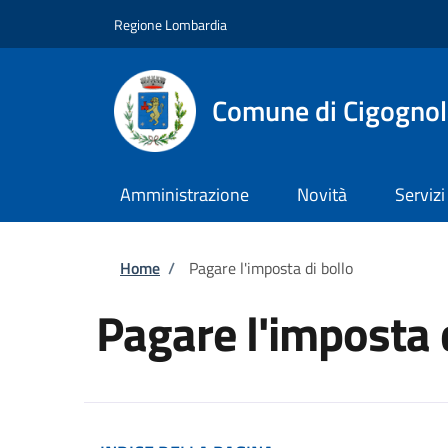
Salta al contenuto principale
Skip to footer content
Regione Lombardia
Comune di Cigognol
Amministrazione
Novità
Servizi
Briciole di pane
Home
/
Pagare l'imposta di bollo
Pagare l'imposta 