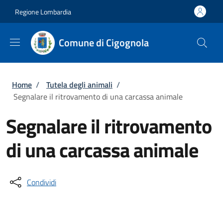
Salta al contenuto principale
Skip to footer content
Regione Lombardia
Comune di Cigognola
Briciole di pane
Home
/
Tutela degli animali
/
Segnalare il ritrovamento di una carcassa animale
Segnalare il ritrovamento
di una carcassa animale
Condividi