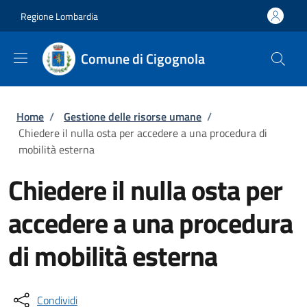
Salta al contenuto principale
Skip to footer content
Regione Lombardia
Comune di Cigognola
Briciole di pane
Home
/
Gestione delle risorse umane
/
Chiedere il nulla osta per accedere a una procedura di
mobilità esterna
Chiedere il nulla osta per
accedere a una procedura
di mobilità esterna
Condividi