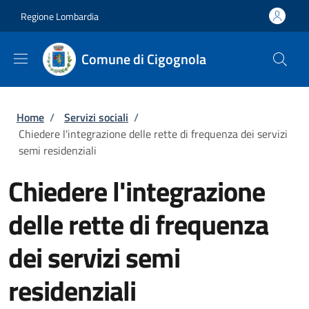
Salta al contenuto principale
Skip to footer content
Regione Lombardia
Comune di Cigognola
Briciole di pane
Home
/
Servizi sociali
/
Chiedere l'integrazione delle rette di frequenza dei servizi
semi residenziali
Chiedere l'integrazione
delle rette di frequenza
dei servizi semi
residenziali