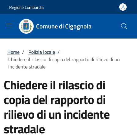
Salta al contenuto principale
Skip to footer content
Regione Lombardia
Comune di Cigognola
Briciole di pane
Home
/
Polizia locale
/
Chiedere il rilascio di copia del rapporto di rilievo di un
incidente stradale
Chiedere il rilascio di
copia del rapporto di
rilievo di un incidente
stradale