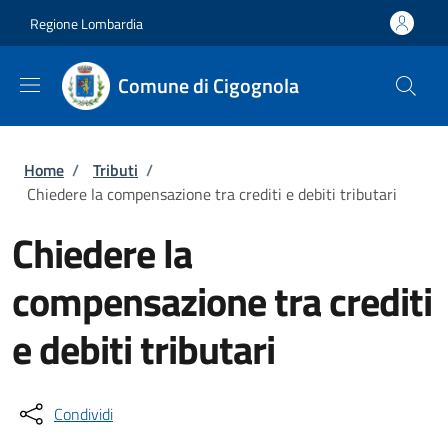
Salta al contenuto principale
Skip to footer content
Regione Lombardia
Comune di Cigognola
Briciole di pane
Home
/
Tributi
/
Chiedere la compensazione tra crediti e debiti tributari
Chiedere la
compensazione tra crediti
e debiti tributari
Condividi