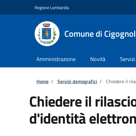
Salta al contenuto principale
Skip to footer content
Regione Lombardia
Comune di Cigognol
Amministrazione
Novità
Servizi
Briciole di pane
Home
/
Servizi demografici
/
Chiedere il ril
Chiedere il rilasci
d'identità elettron