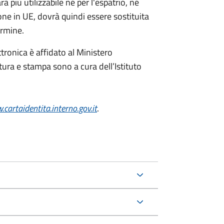
à più utilizzabile né per l'espatrio, né
one in UE, dovrà quindi essere sostituita
ermine.
ttronica è affidato al Ministero
itura e stampa sono a cura dell’
Istituto
cartaidentita.interno.gov.it
.