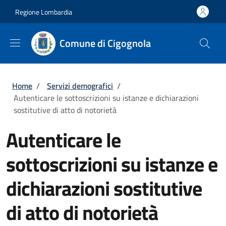
Salta al contenuto principale
Skip to footer content
Regione Lombardia
Comune di Cigognola
Briciole di pane
Home
/
Servizi demografici
/
Autenticare le sottoscrizioni su istanze e dichiarazioni
sostitutive di atto di notorietà
Autenticare le
sottoscrizioni su istanze e
dichiarazioni sostitutive
di atto di notorietà